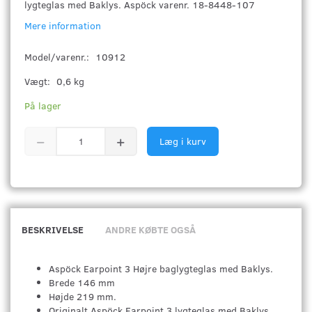
lygteglas med Baklys. Aspöck varenr. 18-8448-107
Mere information
Model/varenr.:
10912
Vægt:
0,6 kg
På lager
Læg i kurv
BESKRIVELSE
ANDRE KØBTE OGSÅ
Aspöck Earpoint 3 Højre baglygteglas med Baklys.
Brede 146 mm
Højde 219 mm.
Originalt Aspöck Earpoint 3 lygteglas med Baklys