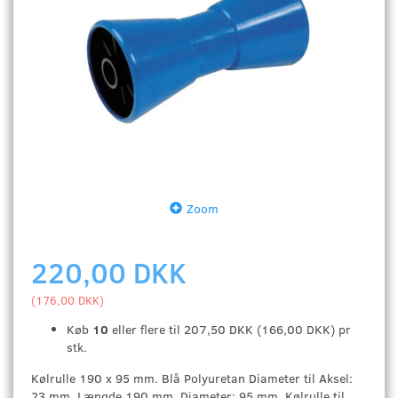
Zoom
220,00 DKK
(
176,00 DKK
)
Køb
10
eller flere til
207,50 DKK
(
166,00 DKK
)
pr
stk.
Kølrulle 190 x 95 mm. Blå Polyuretan Diameter til Aksel:
23 mm. Længde 190 mm. Diameter: 95 mm. Kølrulle til