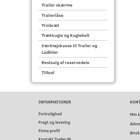
Trailer skærme
Trailerlåse
Trinbræt
Trækkugle og Kuglebolt
Værktøjskasse til Trailer og
Ladbiler
Restsalg af reservedele
Tilbud
INFORMATIONER
KON
Fortrolighed
Min 
Fragt og levering
Adre
Firma profil
Ønske
Kontakt Trailer.dk