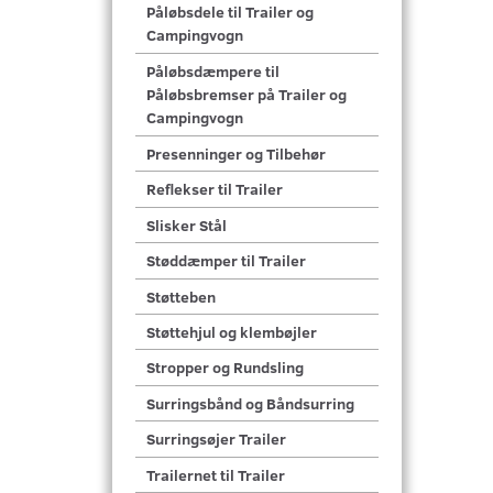
Påløbsdele til Trailer og
Campingvogn
Påløbsdæmpere til
Påløbsbremser på Trailer og
Campingvogn
Presenninger og Tilbehør
Reflekser til Trailer
Slisker Stål
Støddæmper til Trailer
Støtteben
Støttehjul og klembøjler
Stropper og Rundsling
Surringsbånd og Båndsurring
Surringsøjer Trailer
Trailernet til Trailer