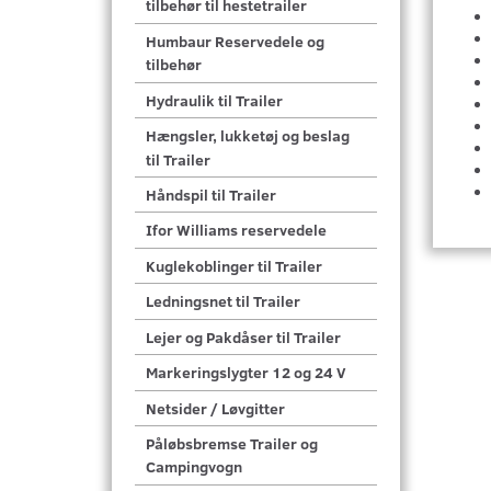
tilbehør til hestetrailer
Humbaur Reservedele og
tilbehør
Hydraulik til Trailer
Hængsler, lukketøj og beslag
til Trailer
Håndspil til Trailer
Ifor Williams reservedele
Kuglekoblinger til Trailer
Ledningsnet til Trailer
Lejer og Pakdåser til Trailer
Markeringslygter 12 og 24 V
Netsider / Løvgitter
Påløbsbremse Trailer og
Campingvogn