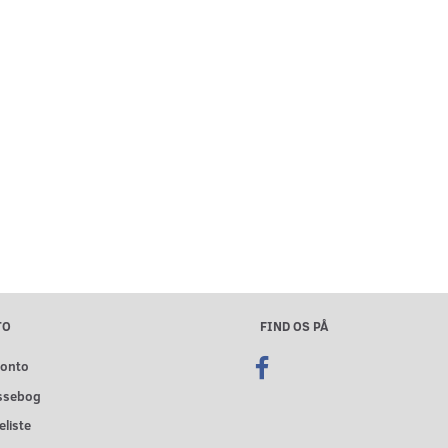
TO
FIND OS PÅ
konto
ssebog
liste