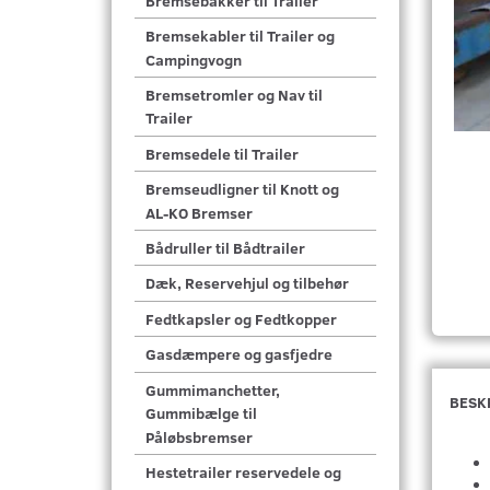
Bremsebakker til Trailer
Bremsekabler til Trailer og
Campingvogn
Bremsetromler og Nav til
Trailer
Bremsedele til Trailer
Bremseudligner til Knott og
AL-KO Bremser
Bådruller til Bådtrailer
Dæk, Reservehjul og tilbehør
Fedtkapsler og Fedtkopper
Gasdæmpere og gasfjedre
Gummimanchetter,
BESK
Gummibælge til
Påløbsbremser
Hestetrailer reservedele og