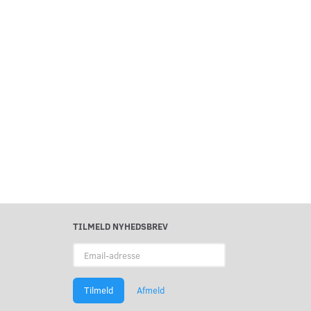
TILMELD NYHEDSBREV
Email-
adresse
Tilmeld
Afmeld