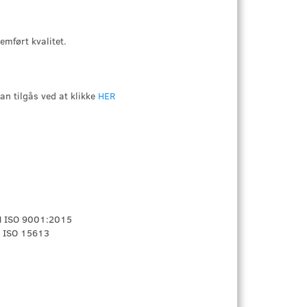
emført kvalitet.
an tilgås ved at klikke
HER
EN ISO 9001:2015
N ISO 15613