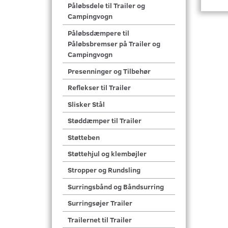
Påløbsdele til Trailer og
Campingvogn
Påløbsdæmpere til
Påløbsbremser på Trailer og
Campingvogn
Presenninger og Tilbehør
Reflekser til Trailer
Slisker Stål
Støddæmper til Trailer
Støtteben
Støttehjul og klembøjler
Stropper og Rundsling
Surringsbånd og Båndsurring
Surringsøjer Trailer
Trailernet til Trailer