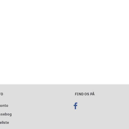
TO
FIND OS PÅ
konto
ssebog
liste