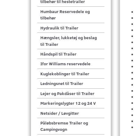
tilbehør til hestetrailer
Humbaur Reservedele og
tilbehør
Hydraulik til Trailer
Hængsler, lukketøj og beslag
til Trailer
Håndspil til Trailer
Ifor Williams reservedele
Kuglekoblinger til Trailer
Ledningsnet til Trailer
Lejer og Pakdåser til Trailer
Markeringslygter 12 og 24 V
Netsider / Løvgitter
Påløbsbremse Trailer og
Campingvogn