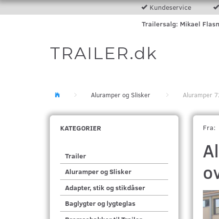
Kundeservice
Trailersalg: Mikael Flas
TRAILER.dk
Aluramper og Slisker
Aluramper 7
Fra:
KATEGORIER
A
Trailer
o
Aluramper og Slisker
Adapter, stik og stikdåser
Baglygter og lygteglas