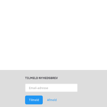
TILMELD NYHEDSBREV
Email-
adresse
Tilmeld
Afmeld