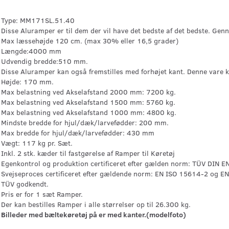
Type: MM171SL.51.40
Disse Aluramper er til dem der vil have det bedste af det bedste. Genn
Max læssehøjde 120 cm. (max 30% eller 16,5 grader)
Længde:4000 mm
Udvendig bredde:510 mm.
Disse Aluramper kan også fremstilles med forhøjet kant. Denne vare k
Højde: 170 mm.
Max belastning ved Akselafstand 2000 mm: 7200 kg.
Max belastning ved Akselafstand 1500 mm: 5760 kg.
Max belastning ved Akselafstand 1000 mm: 4800 kg.
Mindste bredde for hjul/dæk/larvefødder: 200 mm.
Max bredde for hjul/dæk/larvefødder: 430 mm
Vægt: 117 kg pr. Sæt.
Inkl. 2 stk. kæder til fastgørelse af Ramper til Køretøj
Egenkontrol og produktion certificeret efter gælden norm: TÜV DIN 
Svejseproces certificeret efter gældende norm: EN ISO 15614-2 og E
TÜV godkendt.
Pris er for 1 sæt Ramper.
Der kan bestilles Ramper i alle størrelser op til 26.300 kg.
Billeder med bæltekøretøj på er med kanter.(modelfoto)