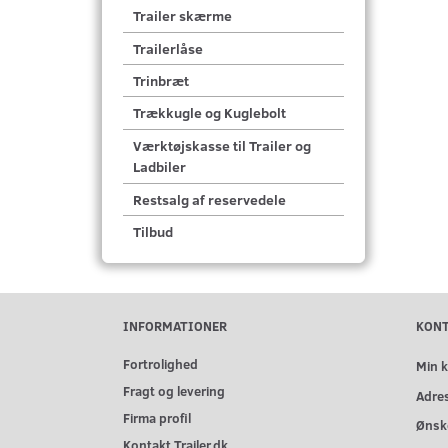
Trailer skærme
Trailerlåse
Trinbræt
Trækkugle og Kuglebolt
Værktøjskasse til Trailer og
Ladbiler
Restsalg af reservedele
Tilbud
INFORMATIONER
KON
Fortrolighed
Min 
Fragt og levering
Adre
Firma profil
Ønske
Kontakt Trailer.dk