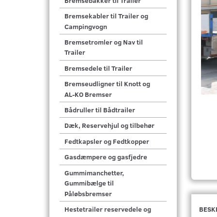
Bremsebakker til Trailer
Bremsekabler til Trailer og
Campingvogn
Bremsetromler og Nav til
Trailer
Bremsedele til Trailer
Bremseudligner til Knott og
AL-KO Bremser
Bådruller til Bådtrailer
Dæk, Reservehjul og tilbehør
Fedtkapsler og Fedtkopper
Gasdæmpere og gasfjedre
Gummimanchetter,
Gummibælge til
Påløbsbremser
BESK
Hestetrailer reservedele og