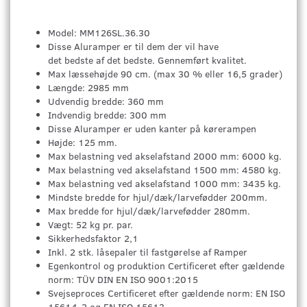
Model: MM126SL.36.30
Disse Aluramper er til dem der vil have
det bedste af det bedste. Gennemført kvalitet.
Max læssehøjde 90 cm. (max 30 % eller 16,5 grader)
Længde: 2985 mm
Udvendig bredde: 360 mm
Indvendig bredde: 300 mm
Disse Aluramper er uden kanter på kørerampen
Højde: 125 mm.
Max belastning ved akselafstand 2000 mm: 6000 kg.
Max belastning ved akselafstand 1500 mm: 4580 kg.
Max belastning ved akselafstand 1000 mm: 3435 kg.
Mindste bredde for hjul/dæk/larvefødder 200mm.
Max bredde for hjul/dæk/larvefødder 280mm.
Vægt: 52 kg pr. par.
Sikkerhedsfaktor 2,1
Inkl. 2 stk. låsepaler til fastgørelse af Ramper
Egenkontrol og produktion Certificeret efter gældende
norm: TÜV DIN EN ISO 9001:2015
Svejseproces Certificeret efter gældende norm: EN ISO
15614-2 og EN ISO 15613