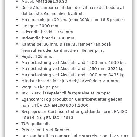
Model: MM126BL.36.30
Disse Aluramper er til dem der vil have det bedste af
det bedste. Gennemført kvalitet.
Max læssehøjde 90 cm. (max 30% eller 16,5 grader)
Længde: 3000 mm
Udvendig bredde: 360 mm
Indvendig bredde: 300 mm
Kanthøjde: 36 mm. Disse Aluramper kan også
fremstilles uden kant mod en lille merpris.
Højde: 125 mm.
Max belastning ved Akselafstand 1500 mm: 4500 kg.
Max belastning ved Akselafstand 1250 mm: 3925 kg.
Max belastning ved Akselafstand 1000 mm: 3435 kg.
Mindste bredde for hjul/dæk/larvefødder 200mm.
Vægt: 58 kg pr. par.
Inkl. 2 stk. låsepaler til fastgørelse af Ramper
Egenkontrol og produktion Certificeret efter gælden
norm: TÜV DIN EN ISO 9001:2000
Svejseproces Certificeret efter gældende norm: EN ISO
15614-2 og EN ISO 15613
TÜV godkendt.
Pris er for 1 sæt Ramper.
Der kan bestilles Ramper i alle størrelser op til 26.300