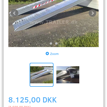
Zoom
8.125,00 DKK
(
6.500,00 DKK
)