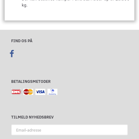
kg.
FIND OS PÅ
BETALINGSMETODER
TILMELD NYHEDSBREV
Email-
adresse