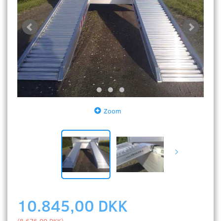
Zoom
10.845,00 DKK
(
8.676,00 DKK
)