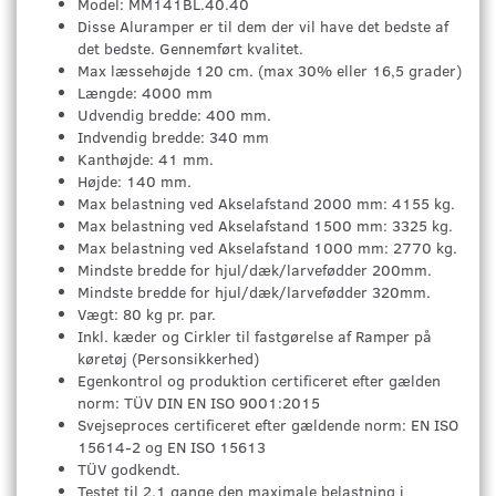
Model: MM141BL.40.40
Disse Aluramper er til dem der vil have det bedste af
det bedste. Gennemført kvalitet.
Max læssehøjde 120 cm. (max 30% eller 16,5 grader)
Længde: 4000 mm
Udvendig bredde: 400 mm.
Indvendig bredde: 340 mm
Kanthøjde: 41 mm.
Højde: 140 mm.
Max belastning ved Akselafstand 2000 mm: 4155 kg.
Max belastning ved Akselafstand 1500 mm: 3325 kg.
Max belastning ved Akselafstand 1000 mm: 2770 kg.
Mindste bredde for hjul/dæk/larvefødder 200mm.
Mindste bredde for hjul/dæk/larvefødder 320mm.
Vægt: 80 kg pr. par.
Inkl. kæder og Cirkler til fastgørelse af Ramper på
køretøj (Personsikkerhed)
Egenkontrol og produktion certificeret efter gælden
norm: TÜV DIN EN ISO 9001:2015
Svejseproces certificeret efter gældende norm: EN ISO
15614-2 og EN ISO 15613
TÜV godkendt.
Testet til 2,1 gange den maximale belastning i