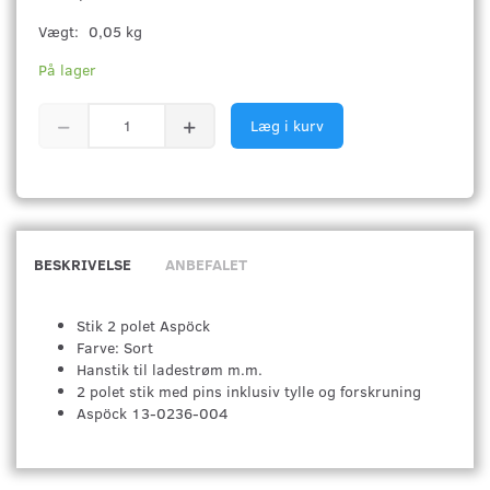
Vægt:
0,05 kg
På lager
Læg i kurv
BESKRIVELSE
ANBEFALET
Stik 2 polet Aspöck
Farve: Sort
Hanstik til ladestrøm m.m.
2 polet stik med pins inklusiv tylle og forskruning
Aspöck 13-0236-004