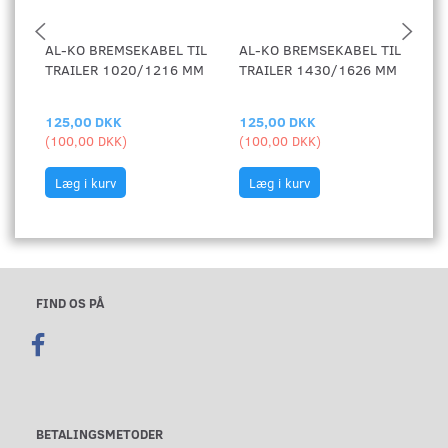
AL-KO BREMSEKABEL TIL
AL-KO BREMSEKABEL TIL
S
TRAILER 1020/1216 MM
TRAILER 1430/1626 MM
K
125,00 DKK
125,00 DKK
1.
(
100,00 DKK
)
(
100,00 DKK
)
(
1
Læg i kurv
Læg i kurv
FIND OS PÅ
BETALINGSMETODER