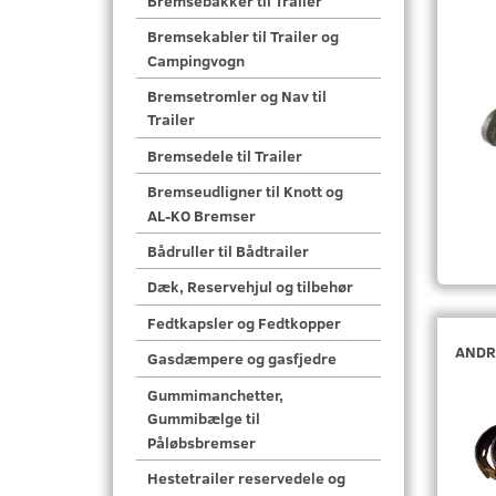
Bremsebakker til Trailer
Bremsekabler til Trailer og
Campingvogn
Bremsetromler og Nav til
Trailer
Bremsedele til Trailer
Bremseudligner til Knott og
AL-KO Bremser
Bådruller til Bådtrailer
Dæk, Reservehjul og tilbehør
Fedtkapsler og Fedtkopper
ANDR
Gasdæmpere og gasfjedre
Gummimanchetter,
Gummibælge til
Påløbsbremser
Hestetrailer reservedele og