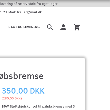
levering af reservedele fra eget lager
51 71 Mail: trailer@mail.dk
FRAGT OG LEVERING
åløbsbremse
350,00 DKK
(
280,00 DKK
)
BPW Støttehjulskonsol til påløbsbremse med 3