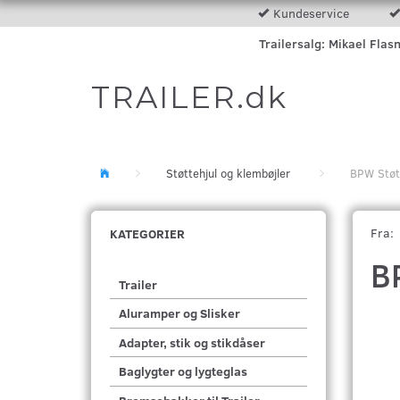
Kundeservice
Trailersalg: Mikael Flas
TRAILER.dk
Støttehjul og klembøjler
BPW Støtt
Fra:
KATEGORIER
B
Trailer
Aluramper og Slisker
Adapter, stik og stikdåser
Baglygter og lygteglas