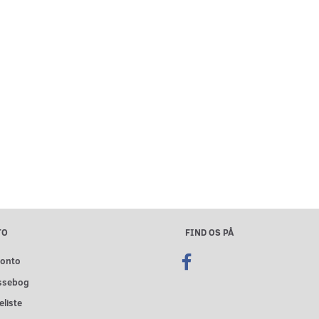
TO
FIND OS PÅ
konto
ssebog
liste