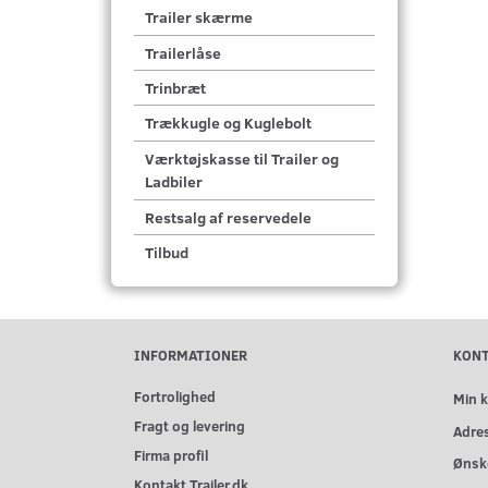
Trailer skærme
Trailerlåse
Trinbræt
Trækkugle og Kuglebolt
Værktøjskasse til Trailer og
Ladbiler
Restsalg af reservedele
Tilbud
INFORMATIONER
KON
Fortrolighed
Min 
Fragt og levering
Adre
Firma profil
Ønske
Kontakt Trailer.dk