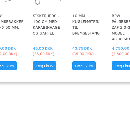
W
SIKKERHEDSWIRE
10 MM
BPW
EMSEBAKKER
100 CM MED
KUGLEMØTRIK
PÅLØBSB
 X 50 MM.
KARABINHAGE
TIL
ZAF 2,0-
OG GAFFEL
BREMSESTANG
MODEL
48.36.58
,00 DKK
45,00 DKK
43,75 DKK
4.750,00
2,00 DKK
)
(
36,00 DKK
)
(
35,00 DKK
)
(
3.800,00
g i kurv
Læg i kurv
Læg i kurv
Læg i ku