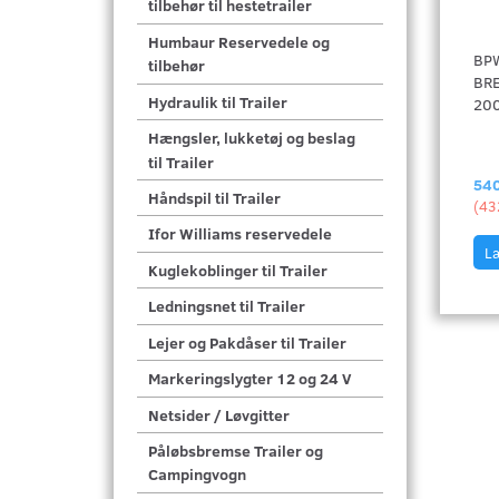
tilbehør til hestetrailer
Humbaur Reservedele og
BP
tilbehør
BR
Hydraulik til Trailer
200
Hængsler, lukketøj og beslag
til Trailer
540
Håndspil til Trailer
(
43
Ifor Williams reservedele
Læ
Kuglekoblinger til Trailer
Ledningsnet til Trailer
Lejer og Pakdåser til Trailer
Markeringslygter 12 og 24 V
Netsider / Løvgitter
Påløbsbremse Trailer og
Campingvogn