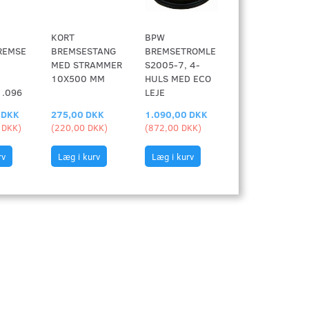
KORT
BPW
REMSE
BREMSESTANG
BREMSETROMLE
3
MED STRAMMER
S2005-7, 4-
10X500 MM
HULS MED ECO
1.096
LEJE
 DKK
275,00 DKK
1.090,00 DKK
 DKK
)
(
220,00 DKK
)
(
872,00 DKK
)
rv
Læg i kurv
Læg i kurv