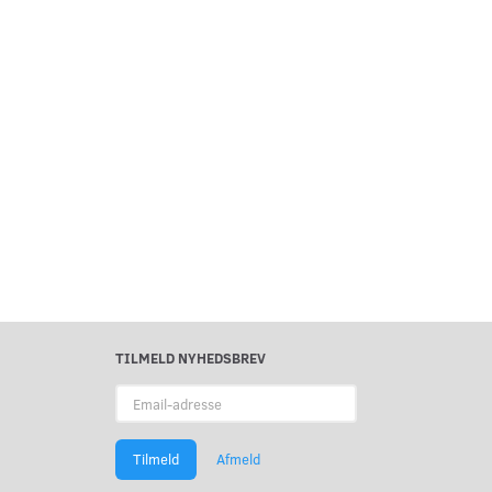
TILMELD NYHEDSBREV
Email-
adresse
Tilmeld
Afmeld