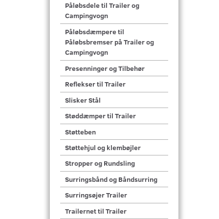
Påløbsdele til Trailer og
Campingvogn
Påløbsdæmpere til
Påløbsbremser på Trailer og
Campingvogn
Presenninger og Tilbehør
Reflekser til Trailer
Slisker Stål
Støddæmper til Trailer
Støtteben
Støttehjul og klembøjler
Stropper og Rundsling
Surringsbånd og Båndsurring
Surringsøjer Trailer
Trailernet til Trailer