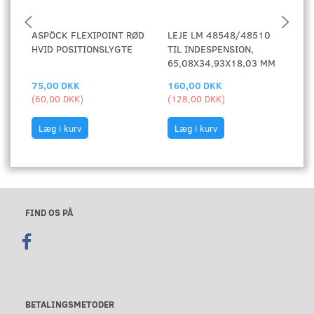
ASPÖCK FLEXIPOINT RØD
LEJE LM 48548/48510
L
HVID POSITIONSLYGTE
TIL INDESPENSION,
M
65,08X34,93X18,03 MM
T
75,00 DKK
160,00 DKK
1
(
60,00 DKK
)
(
128,00 DKK
)
(
1
Læg i kurv
Læg i kurv
FIND OS PÅ
BETALINGSMETODER