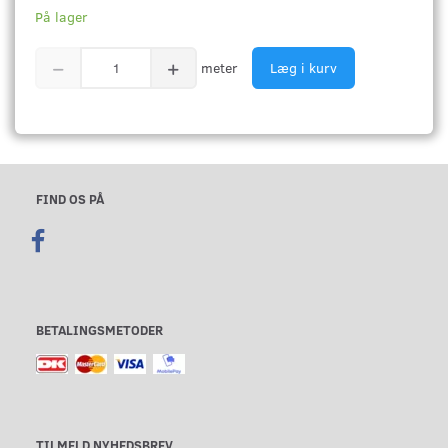
På lager
meter
Læg i kurv
FIND OS PÅ
BETALINGSMETODER
TILMELD NYHEDSBREV