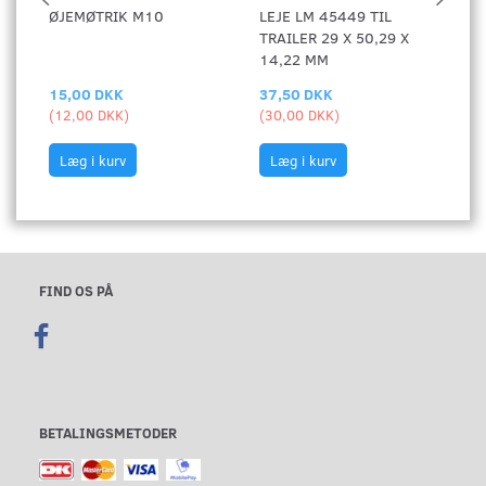
ØJEMØTRIK M10
LEJE LM 45449 TIL
TR
TRAILER 29 X 50,29 X
C
14,22 MM
15,00 DKK
37,50 DKK
1
(
12,00 DKK
)
(
30,00 DKK
)
(
1
Læg i kurv
Læg i kurv
FIND OS PÅ
BETALINGSMETODER