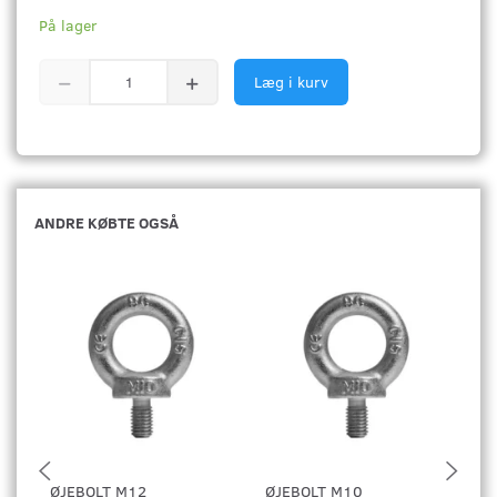
På lager
Læg i kurv
ANDRE KØBTE OGSÅ
ØJEBOLT M12
ØJEBOLT M10
ST