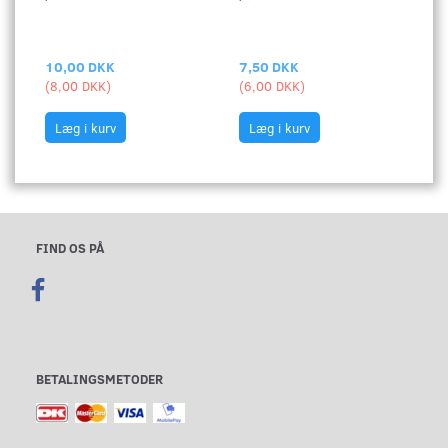
V
PÅ
10,00 DKK
7,50 DKK
2
(
8,00 DKK
)
(
6,00 DKK
)
(
1
Læg i kurv
Læg i kurv
FIND OS PÅ
BETALINGSMETODER