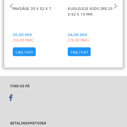
PAKDÅSE 25 X 52 X 7
KUGLELEJE 6205 2RS 25
1
X 52 X 15 MM.
T
20,00 DKK
24,00 DKK
4
(
16,00 DKK
)
(
19,20 DKK
)
(
3
Læg i kurv
Læg i kurv
FIND OS PÅ
BETALINGSMETODER