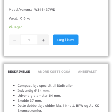
Model/varenr.:
W346437WD
Vægt:
0,6 kg
På lager
Læg i kurv
BESKRIVELSE
ANDRE KØBTE OGSÅ
ANBEFALET
Compact leje specielt til Bådtrailer
Indvendig Ø:34 mm.
Udvendig diameter 64 mm.
Bredde 37 mm.
Dette dobbeltleje sidder bla. i Knott, BPW og AL-KO
Bremsetromler.