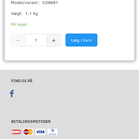
Model/varenr.:
C08681
Vægt:
1,1 kg
På lager
Læg i kurv
FIND OS PÅ
BETALINGSMETODER