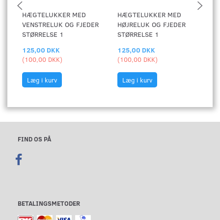
HÆGTELUKKER MED
HÆGTELUKKER MED
F
VENSTRELUK OG FJEDER
HØJRELUK OG FJEDER
STØRRELSE 1
STØRRELSE 1
125,00 DKK
125,00 DKK
2
(
100,00 DKK
)
(
100,00 DKK
)
(
1
Læg i kurv
Læg i kurv
FIND OS PÅ
BETALINGSMETODER