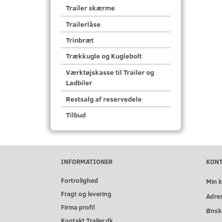
Trailer skærme
Trailerlåse
Trinbræt
Trækkugle og Kuglebolt
Værktøjskasse til Trailer og
Ladbiler
Restsalg af reservedele
Tilbud
INFORMATIONER
KON
Fortrolighed
Min 
Fragt og levering
Adre
Firma profil
Ønske
Kontakt Trailer.dk