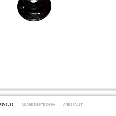
RIVELSE
ANDRE KØBTE OGSÅ
ANBEFALET