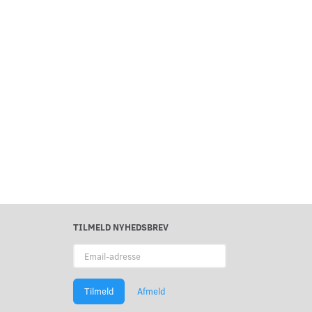
TILMELD NYHEDSBREV
Email-
adresse
Tilmeld
Afmeld