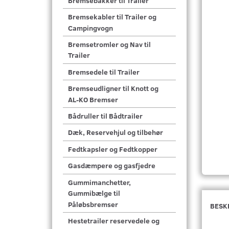
Bremsebakker til Trailer
Bremsekabler til Trailer og
Campingvogn
Bremsetromler og Nav til
Trailer
Bremsedele til Trailer
Bremseudligner til Knott og
AL-KO Bremser
Bådruller til Bådtrailer
Dæk, Reservehjul og tilbehør
Fedtkapsler og Fedtkopper
Gasdæmpere og gasfjedre
Gummimanchetter,
Gummibælge til
Påløbsbremser
BESK
Hestetrailer reservedele og