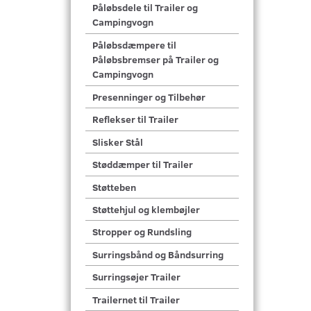
Påløbsdele til Trailer og
Campingvogn
Påløbsdæmpere til
Påløbsbremser på Trailer og
Campingvogn
Presenninger og Tilbehør
Reflekser til Trailer
Slisker Stål
Støddæmper til Trailer
Støtteben
Støttehjul og klembøjler
Stropper og Rundsling
Surringsbånd og Båndsurring
Surringsøjer Trailer
Trailernet til Trailer