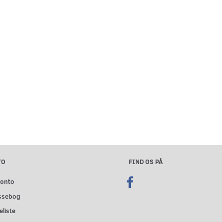
TO
FIND OS PÅ
konto
ssebog
liste