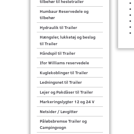
tilbehør til hestetrailer
Humbaur Reservedele og
tilbehør
Hydraulik til Trailer
Hængsler, lukketøj og beslag
til Trailer
Håndspil til Trailer
Ifor Williams reservedele
Kuglekoblinger til Trailer
Ledningsnet til Trailer
Lejer og Pakdåser til Trailer
Markeringslygter 12 og 24 V
Netsider / Løvgitter
Påløbsbremse Trailer og
Campingvogn