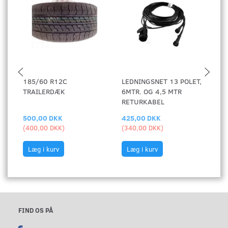
185/60 R12C
LEDNINGSNET 13 POLET,
H
TRAILERDÆK
6MTR. OG 4,5 MTR
V
RETURKABEL
500,00 DKK
425,00 DKK
4
(
400,00 DKK
)
(
340,00 DKK
)
(
3
Læg i kurv
Læg i kurv
FIND OS PÅ