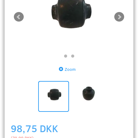
Zoom
98,75 DKK
(
79,00 DKK
)