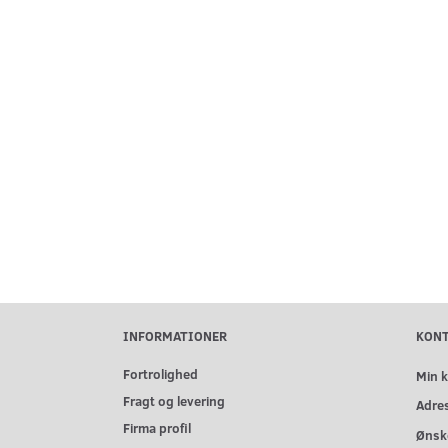
INFORMATIONER
KON
Fortrolighed
Min 
Fragt og levering
Adre
Firma profil
Ønske