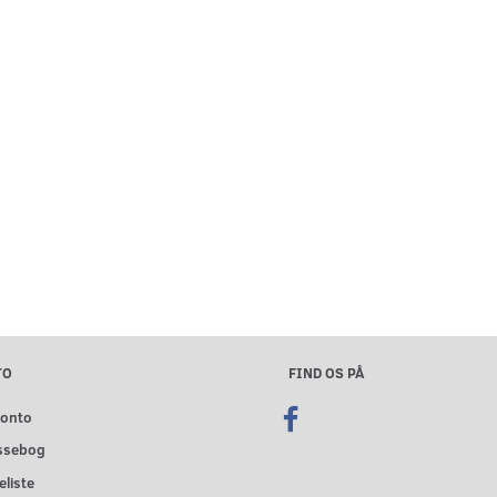
TO
FIND OS PÅ
konto
ssebog
liste