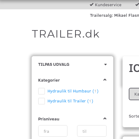
Kundeservice
Trailersalg: Mikael Flas
TRAILER.dk
I
Skifte
TILPAS UDVALG
filter
Kategorier
Hydraulik til Humbaur
(
1
)
Ka
Hydraulik til Trailer
(
1
)
Sorte
Prisniveau