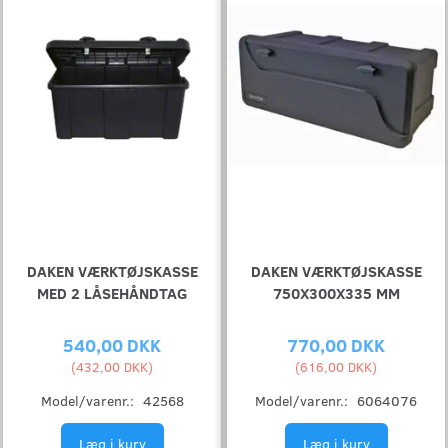
DAKEN VÆRKTØJSKASSE
DAKEN VÆRKTØJSKASSE
MED 2 LÅSEHÅNDTAG
750X300X335 MM
540,00 DKK
770,00 DKK
(
432,00 DKK
)
(
616,00 DKK
)
Model/varenr.:
42568
Model/varenr.:
6064076
Læg i kurv
Læg i kurv