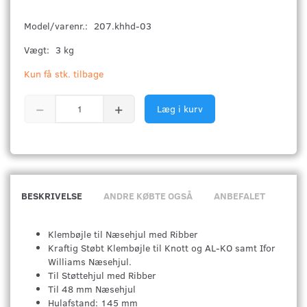
Model/varenr.:
207.khhd-03
Vægt:
3 kg
Kun få stk. tilbage
Læg i kurv
BESKRIVELSE
ANDRE KØBTE OGSÅ
ANBEFALET
Klembøjle til Næsehjul med Ribber
Kraftig Støbt Klembøjle til Knott og AL-KO samt Ifor
Williams Næsehjul.
Til Støttehjul med Ribber
Til 48 mm Næsehjul
Hulafstand: 145 mm