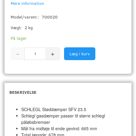
Mere information
Model/varenr.:
700020
Vægt:
2 kg
På lager
Læg i kurv
BESKRIVELSE
SCHLEGL Støddæmper SFV 23.5
Schlegl gasdæmper passer til større schlegl
påløbsbremser
Mål fra midtøje til ende gevind: 665 mm
Total længde: 678 mm