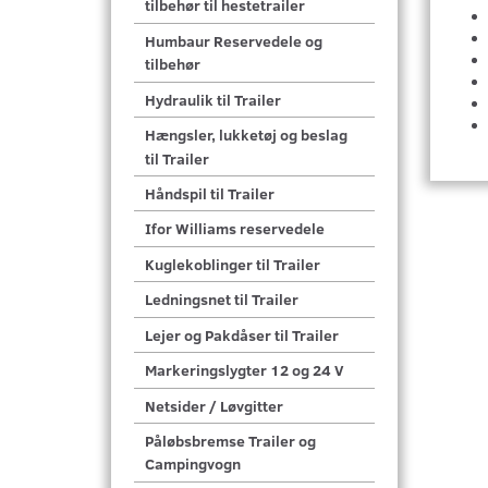
tilbehør til hestetrailer
Humbaur Reservedele og
tilbehør
Hydraulik til Trailer
Hængsler, lukketøj og beslag
til Trailer
Håndspil til Trailer
Ifor Williams reservedele
Kuglekoblinger til Trailer
Ledningsnet til Trailer
Lejer og Pakdåser til Trailer
Markeringslygter 12 og 24 V
Netsider / Løvgitter
Påløbsbremse Trailer og
Campingvogn