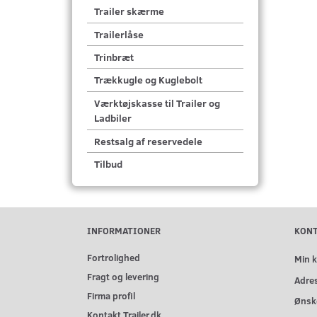
Trailer skærme
Trailerlåse
Trinbræt
Trækkugle og Kuglebolt
Værktøjskasse til Trailer og
Ladbiler
Restsalg af reservedele
Tilbud
INFORMATIONER
KON
Fortrolighed
Min 
Fragt og levering
Adre
Firma profil
Ønske
Kontakt Trailer.dk