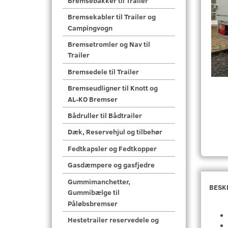
Bremsebakker til Trailer
Bremsekabler til Trailer og
Campingvogn
Bremsetromler og Nav til
Trailer
Bremsedele til Trailer
Bremseudligner til Knott og
AL-KO Bremser
Bådruller til Bådtrailer
Dæk, Reservehjul og tilbehør
Fedtkapsler og Fedtkopper
Gasdæmpere og gasfjedre
Gummimanchetter,
BESK
Gummibælge til
Påløbsbremser
Hestetrailer reservedele og