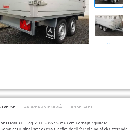
RIVELSE
ANDRE KØBTE OGSÅ
ANBEFALET
Anssems KLTT og PLTT 305x150x30 cm Forhøjningssider.
Komplet Original sæt ekstra Sidefjælde til forhøjning af eksisterende.