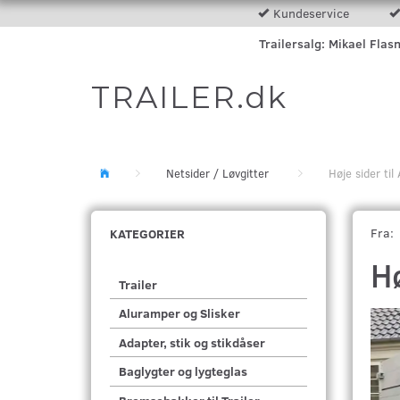
Kundeservice
Trailersalg: Mikael Flas
TRAILER.dk
Netsider / Løvgitter
Høje sider t
Fra:
KATEGORIER
H
Trailer
Aluramper og Slisker
Adapter, stik og stikdåser
Baglygter og lygteglas