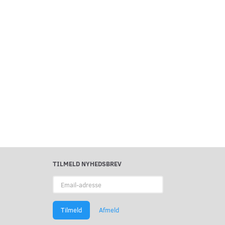
TILMELD NYHEDSBREV
Email-
adresse
Tilmeld
Afmeld