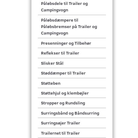
Påløbsdele til Trailer og
Campingvogn
Påløbsdæmpere til
Påløbsbremser på Trailer og
Campingvogn
Presenninger og Tilbehør
Reflekser til Trailer
Slisker Stål
Støddæmper til Trailer
Støtteben
Støttehjul og klembøjler
Stropper og Rundsling
Surringsbånd og Båndsurring
Surringsøjer Trailer
Trailernet til Trailer