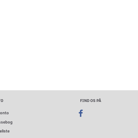
TO
FIND OS PÅ
konto
ssebog
liste